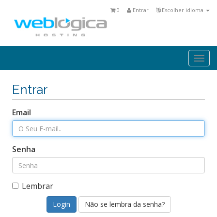
0
Entrar
Escolher idioma
Togg
navi
Entrar
Email
Senha
Lembrar
Não se lembra da senha?