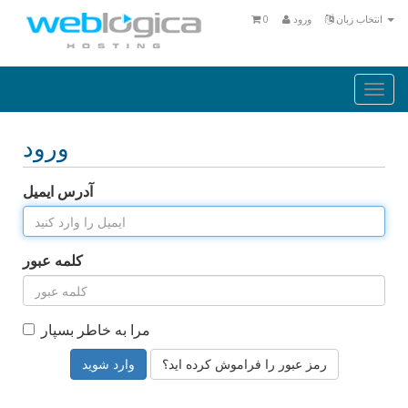
انتخاب زبان
ورود
0
Togg
navi
ورود
آدرس ایمیل
کلمه عبور
مرا به خاطر بسپار
رمز عبور را فراموش کرده اید؟