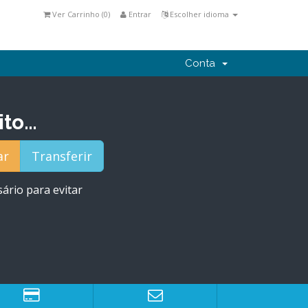
Ver Carrinho (
0
)
Entrar
Escolher idioma
Conta
ito…
ário para evitar