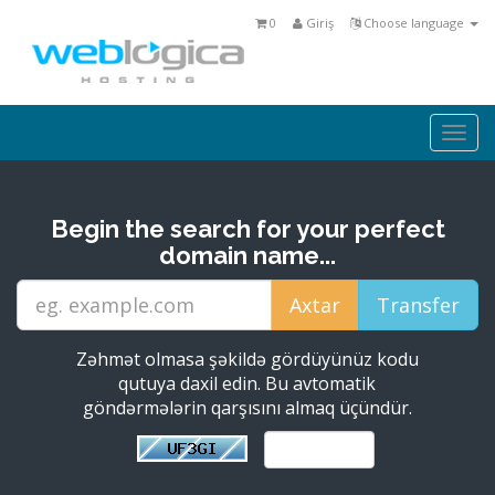
0
Giriş
Choose language
Togg
navi
Begin the search for your perfect
domain name...
Zəhmət olmasa şəkildə gördüyünüz kodu
qutuya daxil edin. Bu avtomatik
göndərmələrin qarşısını almaq üçündür.