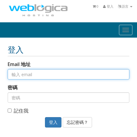
0
登入
語言
Togg
navi
登入
Email 地址
密碼
記住我
忘記密碼？