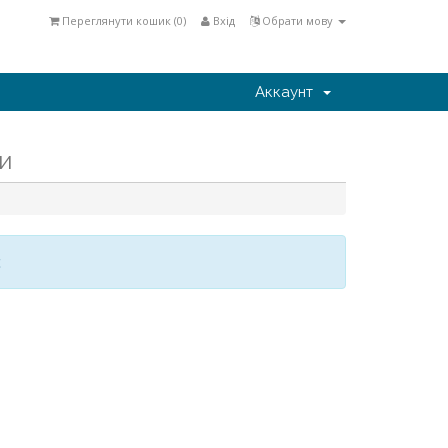
Переглянути кошик (
0
)
Вхід
Обрати мову
Аккаунт
и
є