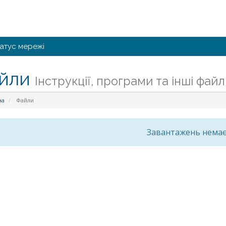
атус мережі
йли
Інструкції, програми та інші файл
на
Файли
Завантажень нема