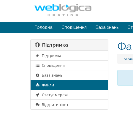
Головна
Сповіщення
База знань
Ст
Фа
Підтримка
Підтримка
Голов
Сповіщення
База знань
Файли
Статус мережі
Відкрити тікет