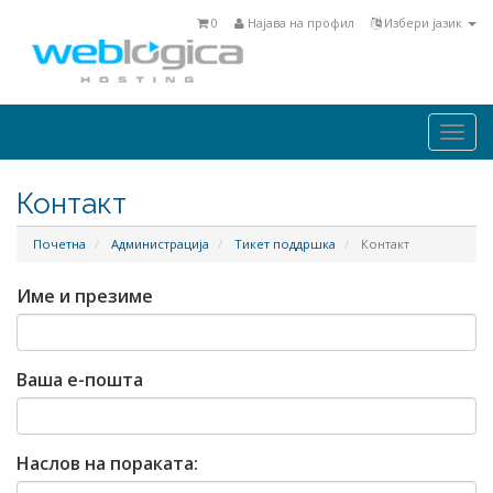
0
Најава на профил
Избери јазик
Togg
navi
Контакт
Почетна
Администрација
Тикет поддршка
Контакт
Име и презиме
Ваша е-пошта
Наслов на пораката: