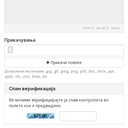
lines: 0 words: 0
saved
Прикачувања
Прикачи повеќе
Дозволени екстензии: .jpg, .gif, .jpeg, .png, .pdf, .doc, .docx, .ppt,
.pptx, .xls, .xlsx, .bmp, .txt
Спам верификација
Ве молиме верифицирајте ја спам контролата во
полето кое е предвидено.