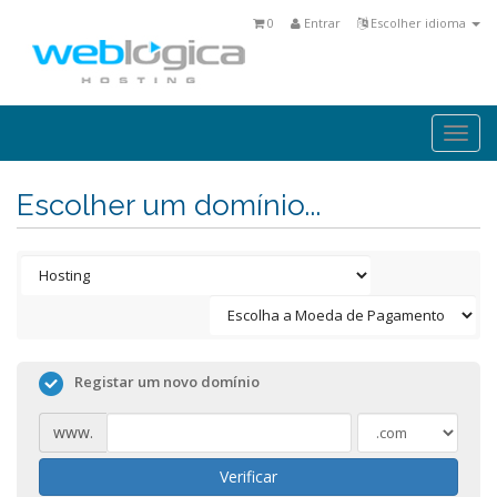
0
Entrar
Escolher idioma
Togg
navi
Escolher um domínio...
Registar um novo domínio
www.
Verificar