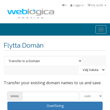
0
Logga in
Välj språk
Togg
navi
Flytta Domän
Transfer your existing domain names to us and save.
www.
Överföring