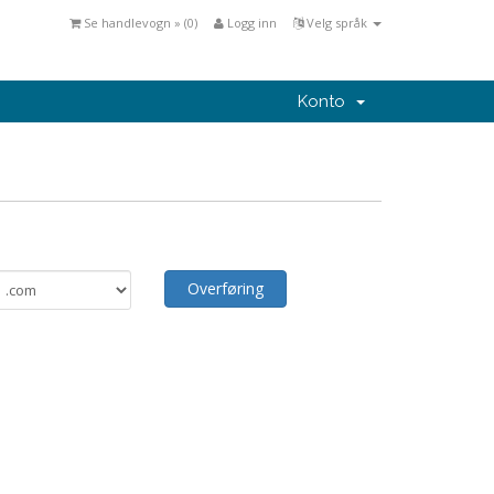
Se handlevogn » (
0
)
Logg inn
Velg språk
Konto
Overføring