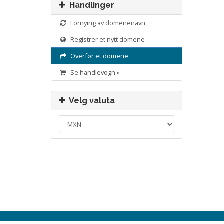
Handlinger
Fornying av domenenavn
Registrer et nytt domene
Overfør et domene
Se handlevogn »
Velg valuta