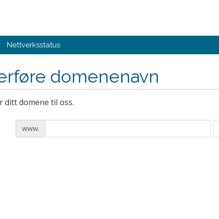
Nettverksstatus
erføre domenenavn
 ditt domene til oss.
www.