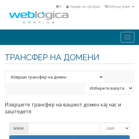
0
Најава на профил
Избери јазик
Togg
navi
ТРАНСФЕР НА ДОМЕНИ
Извршете трансфер на вашиот домен кај нас и
заштедете.
www.