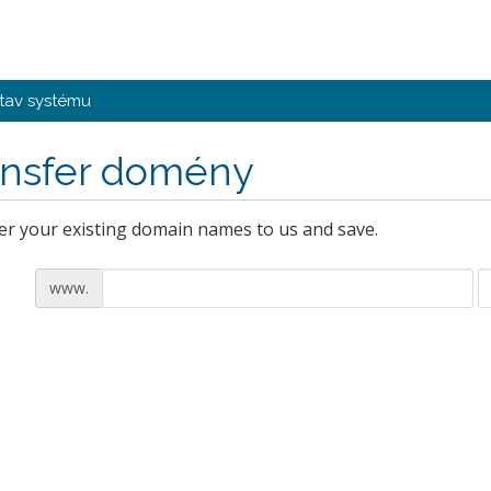
tav systému
ansfer domény
er your existing domain names to us and save.
www.